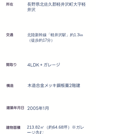
所在
長野県北佐久郡軽井沢町大字軽
井沢
交通
北陸新幹線「軽井沢駅」約1.3㎞
（徒歩約17分）
4LDK＋ガレージ
​間取り
木造合金メッキ鋼板葺2階建
​構造
建築年月日
2005年1月
建物面積
213.82㎡（約64.68坪）※ガレ
ージ含む