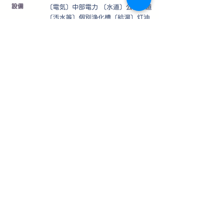
設備
〔電気〕中部電力 〔水道〕公営水道
〔汚水等〕個別浄化槽〔給湯〕灯油
仲介
取引態様
制限等
〔法令等制限〕宅地造成及び特定盛
土等規制法・22条指定区域・軽井沢
町自然保護対策要綱・長野県景観条
例・軽井沢町景観育成基準ガイドラ
イン
その他
＊自然保護協定につき道路後退10m
以上、隣地後退5m以上、高さ制限
10m以下
＊洪水浸水想定区域内（0.5m未満
の区域）
＊2026年6月リフォーム済（屋根塗
装・外壁塗装・フローリング張替・
壁クロス張替・水回り設備交換・1
階床暖房設置・居室エアコン設置
等）