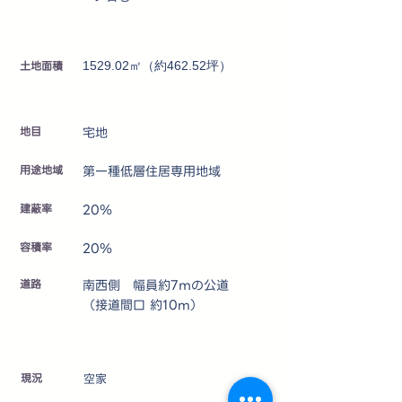
土地面積
1529.02㎡（約462.52坪）
地目
宅地
用途地域
第一種低層住居専用地域
建蔽率
20％
容積率
20％
道路
南西側 幅員約7ｍの公道
（接道間口 約10m）
​現況
空家