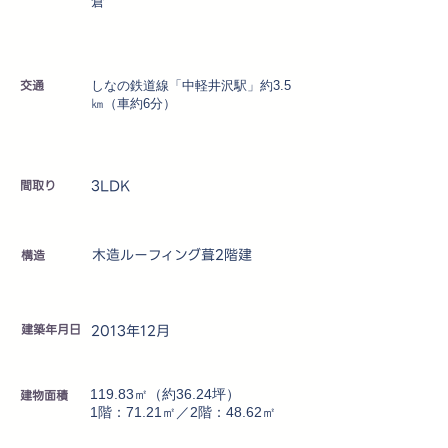
倉
交通
しなの鉄道線「中軽井沢駅」約3.5
㎞（車約6分）
3LDK
​間取り
木造ルーフィング葺2階建
​構造
建築年月日
2013年12月
建物面積
119.83㎡（約36.24坪）
1階：71.21㎡／2階：48.62㎡