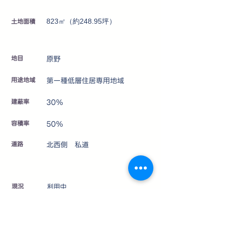
土地面積
823㎡（約248.95坪）
地目
原野
用途地域
第一種低層住居専用地域
建蔽率
30％
容積率
50％
道路
北西側 私道
​現況
利用中
設備
〔電気〕中部電力 〔水道〕井戸水
〔汚水等〕個別浄化槽〔ガス〕個別