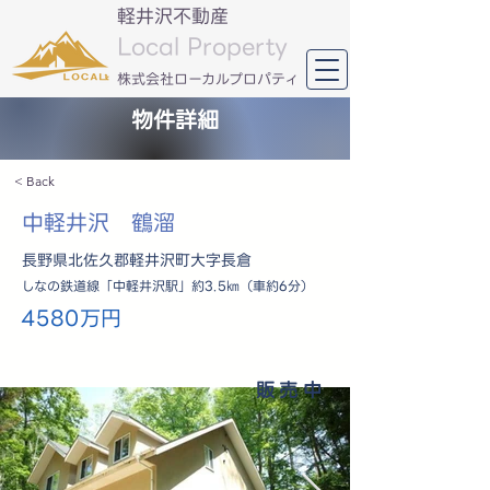
軽井沢不動産
Local Property
​株式会社ローカルプロパティ
物件詳細
< Back
中軽井沢 鶴溜
長野県北佐久郡軽井沢町大字長倉
しなの鉄道線「中軽井沢駅」約3.5㎞（車約6分）
4580万円
販売中