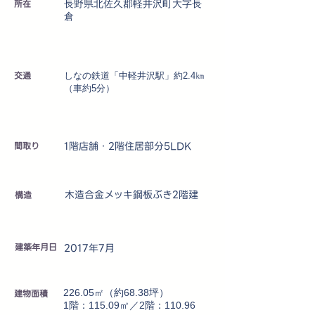
所在
長野県北佐久郡軽井沢町大字長
倉
交通
しなの鉄道「中軽井沢駅」約2.4㎞
（車約5分）
1階店舗・2階住居部分5LDK
​間取り
木造合金メッキ鋼板ぶき2階建
​構造
建築年月日
2017年7月
建物面積
226.05㎡（約68.38坪）
1階：115.09㎡／2階：110.96