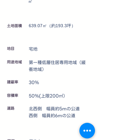
㎡
土地面積
639.07㎡（約193.3坪）
地目
宅地
用途地域
第一種低層住居専用地域（緩
衝地域）
建蔽率
30％
容積率
50％(上限200㎡）
道路
北西側 幅員約5mの公道
西側 幅員約6mの公道