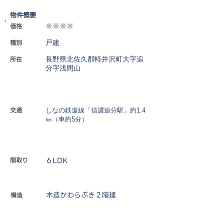
​物件概要
価格
※※※※
種別
戸建
所在
長野県北佐久郡軽井沢町大字追
分字浅間山
交通
しなの鉄道線「信濃追分駅」約1.4
㎞（車約5分）
６LDK
​間取り
木造かわらぶき２階建
​構造