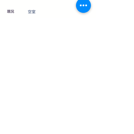
​現況
空室
設備
〔電気〕中部電力 〔給湯〕L灯油
〔水道〕町営 〔汚水等〕公共下水
仲介
取引態様
制限等
〔法令等制限〕宅地造成及び特定盛
土等規制法、22条指定区域・軽井沢
町自然保護対策要綱・長野県景観条
例・軽井沢町景観育成基準ガイドラ
イン
その他
※公簿売買
※現況有姿
※賃貸同時募集物件