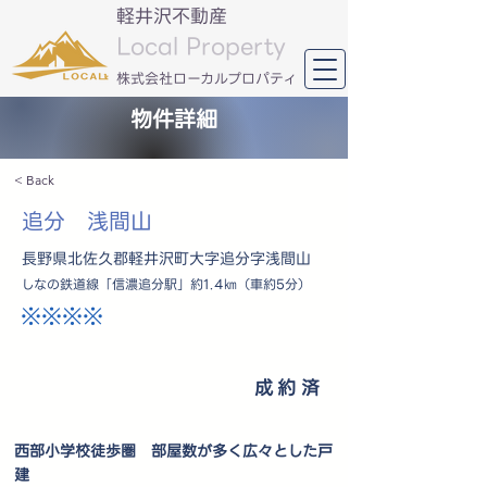
軽井沢不動産
Local Property
​株式会社ローカルプロパティ
物件詳細
< Back
追分 浅間山
長野県北佐久郡軽井沢町大字追分字浅間山
しなの鉄道線「信濃追分駅」約1.4㎞（車約5分）
※※※※
成約済
西部小学校徒歩圏 部屋数が多く広々とした戸
建