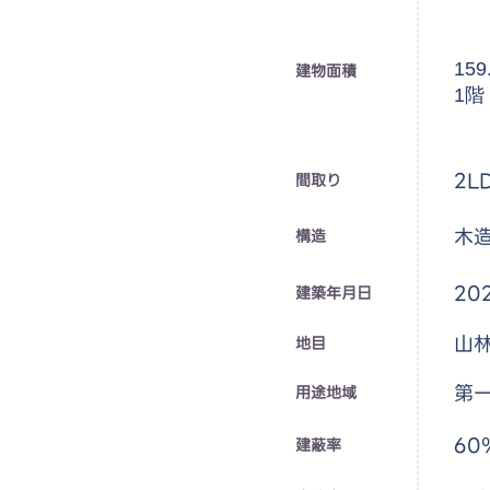
15
建物面積
1階
2L
​間取り
木
​構造
20
建築年月日
山
地目
第
用途地域
60
建蔽率