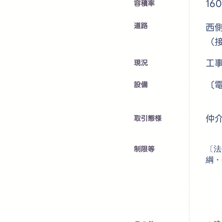
16
容積率
道路
西側
（接
工
​現況
〔
設備
仲
取引態様
制限等
〔法
綱・