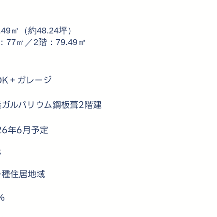
9.49㎡（約48.24坪）
：77㎡／2階：79.49㎡
DK＋ガレージ
造ガルバリウム鋼板葺2階建
26年6月予定
林
一種住居地域
％