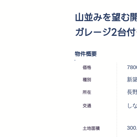
山並みを望む
ガレージ2台付
​物件概要
価格
78
種別
新
所在
長
交通
しな
300
土地面積