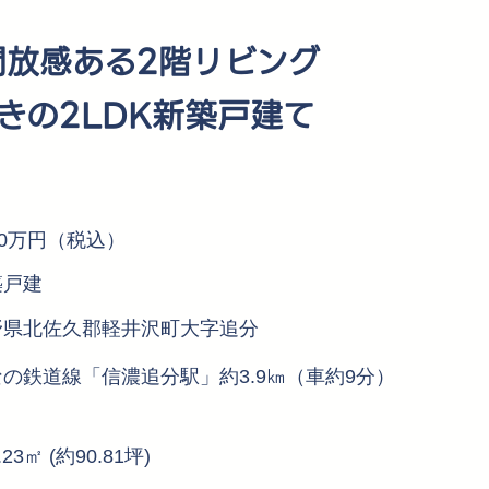
開放感ある2階リビング
きの2LDK新築戸建て
00万円（税込）
築戸建
野県北佐久郡軽井沢町大字追分
の鉄道線「信濃追分駅」約3.9㎞（車約9分）
.23㎡ (約90.81坪)