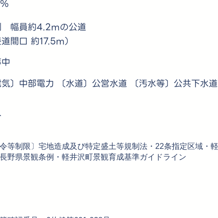
0％
 幅員約4.2mの公道
道間口 約17.5m）
事中
電気〕中部電力 〔水道〕公営水道 〔汚水等〕公共下水道
介
令等制限〕宅地造成及び特定盛土等規制法・22条指定区域・
長野県景観条例・軽井沢町景観育成基準ガイドライン