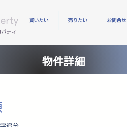
erty
買いたい
売りたい
お問合せ
ロパティ
物件詳細
原
字追分