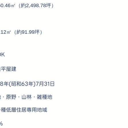
60.46㎡（約2,498.78坪）
4.12㎡（約91.99坪）
DK
造平屋建
88年(昭和63年)7月31日
地・原野・山林・雑種地
一種低層住居専用地域
％