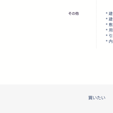
その他
＊建
＊建
＊敷
＊用
＊引
＊内
買いたい