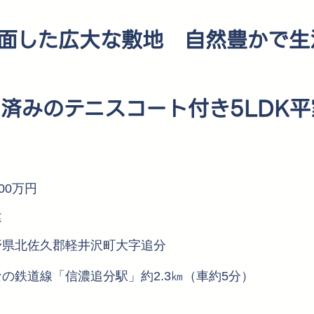
に面した広大な敷地 自然豊かで
済みのテニスコート付き5LDK平
500万円
建
野県北佐久郡軽井沢町大字追分
の鉄道線「信濃追分駅」約2.3㎞（車約5分）