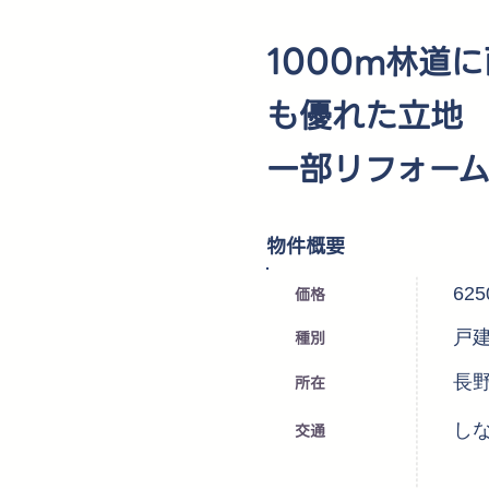
1000m林道
も優れた立地
一部リフォーム
​物件概要
価格
62
種別
戸
所在
長
交通
しな