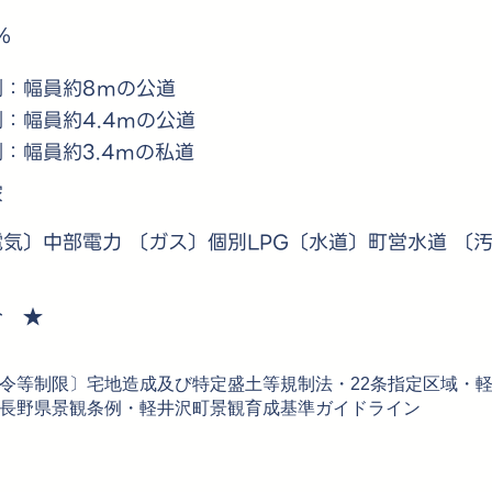
％
側：幅員約8mの公道
：幅員約4.4mの公道
：幅員約3.4mの私道
家
電気〕中部電力 〔ガス〕個別LPG〔水道〕町営水道 〔
介 ★
令等制限〕宅地造成及び特定盛土等規制法・22条指定区域・
長野県景観条例・軽井沢町景観育成基準ガイドライン