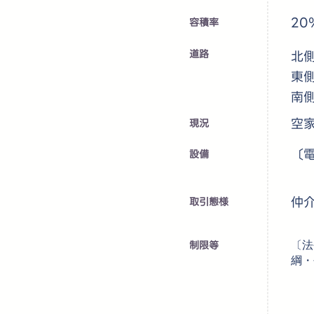
20
容積率
道路
北
東側
南側
空
​現況
〔
設備
仲
取引態様
制限等
〔法
綱・