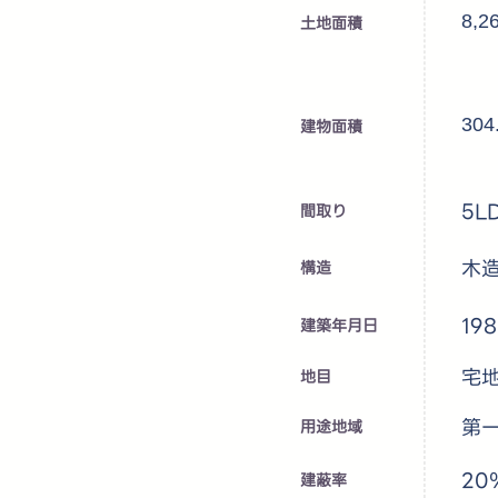
8,2
土地面積
30
建物面積
5L
​間取り
木
​構造
19
建築年月日
宅
地目
第
用途地域
20
建蔽率