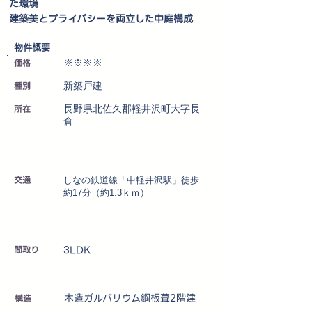
た環境
建築美とプライバシーを両立した中庭構成
​物件概要
価格
※※※※
種別
新築戸建
所在
長野県北佐久郡軽井沢町大字長
倉
交通
しなの鉄道線「中軽井沢駅」徒歩
約17分（約1.3ｋｍ）
3LDK
​間取り
木造ガルバリウム鋼板葺2階建
​構造