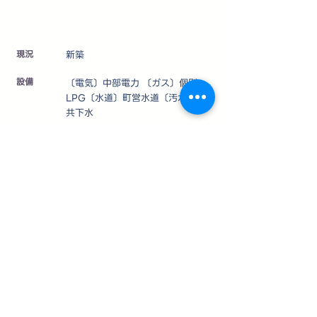
​現況
新築
設備
〔電気〕中部電力 〔ガス〕個別
LPG〔水道〕町営水道〔汚水等〕公
共下水
仲介
取引態様
制限等
〔法令等制限〕宅地造成及び特定盛
土等規制法、長野県景観条例、浅間
山麓景観育成重点地域、軽井沢町自
然保護対策要綱、軽井沢町景観育成
基準ガイドライン、22条指定区域
その他
＊熊沢第一種風致地区内につき制限
あり
（建蔽率20％、高さ制限8m以下、