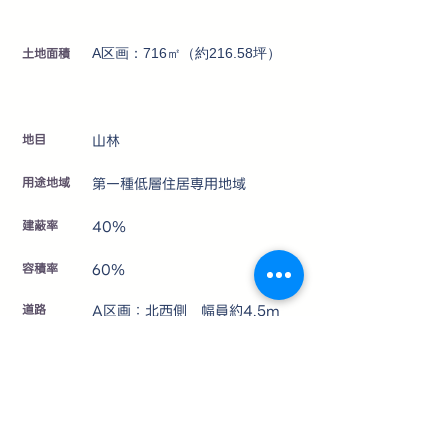
土地面積
A区画：716㎡（約216.58坪）
地目
山林
用途地域
第一種低層住居専用地域
建蔽率
40％
容積率
60％
道路
A区画：北西側 幅員約4.5m
の公道（接道間口 約5m）
​現況
更地