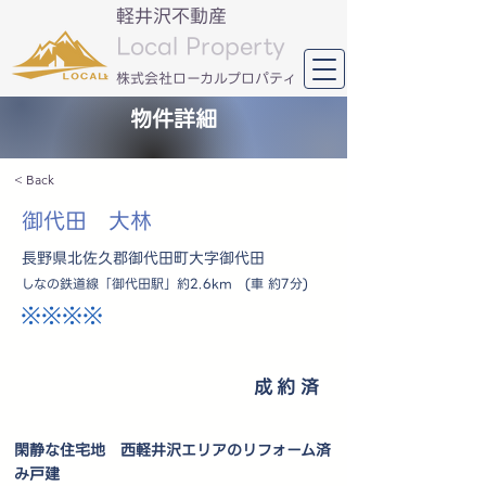
軽井沢不動産
Local Property
​株式会社ローカルプロパティ
物件詳細
< Back
御代田 大林
長野県北佐久郡御代田町大字御代田
しなの鉄道線「御代田駅」約2.6km (車 約7分)
※※※※
成約済
閑静な住宅地 西軽井沢エリアのリフォーム済
み戸建