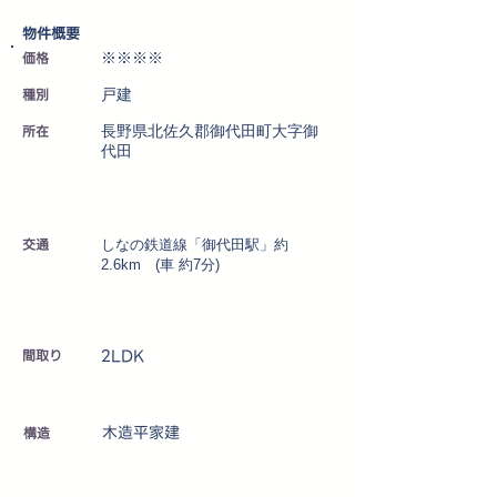
​物件概要
価格
※※※※
種別
戸建
所在
長野県北佐久郡御代田町大字御
代田
交通
しなの鉄道線「御代田駅」約
2.6km (車 約7分)
2LDK
​間取り
木造平家建
​構造