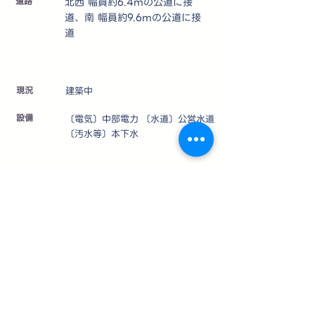
道路
北西 幅員約6.4mの公道に接
道、南 幅員約9.6mの公道に接
道
​現況
建築中
設備
〔電気〕中部電力 〔水道〕公営水道
〔汚水等〕本下水
仲介
取引態様
制限等
〔法令等制限〕宅地造成及び特定盛
土等規制法、長野県景観条例、浅間
山麓景観育成重点地域、御代田町環
境保全条例、御代田町開発指導要
綱、屋外広告物条例、福祉のまちづ
くり条例、水防法、大規模災害から
の復興に関する法律