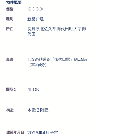
​物件概要
価格
※※※※
種別
新築戸建
所在
長野県北佐久郡御代田町大字御
代田
交通
しなの鉄道線「御代田駅」約1.5㎞
（車約4分）
4LDK
​間取り
木造２階建
​構造
建築年月日
2025年4月予定