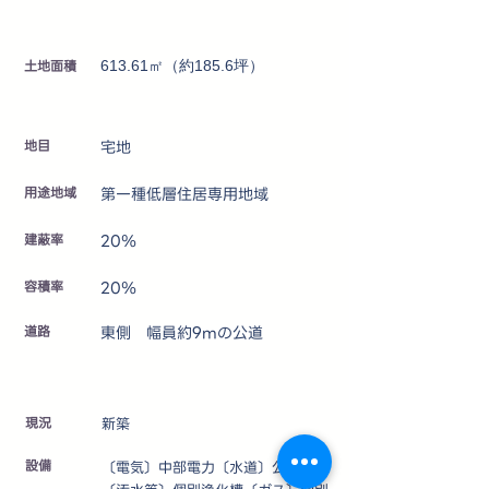
土地面積
613.61㎡（約185.6坪）
地目
宅地
用途地域
第一種低層住居専用地域
建蔽率
20％
容積率
20％
道路
東側 幅員約9mの公道
​現況
新築
設備
〔電気〕中部電力〔水道〕公営水道