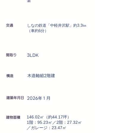
倉
交通
しなの鉄道「中軽井沢駅」約3.3㎞
（車約6分）
3LDK
​間取り
木造軸組2階建
​構造
建築年月日
2026年１月
建物面積
146.02㎡（約44.17坪）
1階：95.23㎡／2階：27.32㎡
／ガレージ：23.47㎡