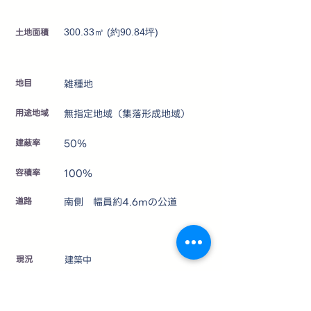
土地面積
300.33㎡ (約90.84坪)
地目
雑種地
用途地域
無指定地域（集落形成地域）
建蔽率
50％
容積率
100％
道路
南側 幅員約4.6mの公道
​現況
建築中
設備
〔電気〕中部電力 〔水道〕公営水道
〔汚水等〕公共下水道〔ガス〕個別