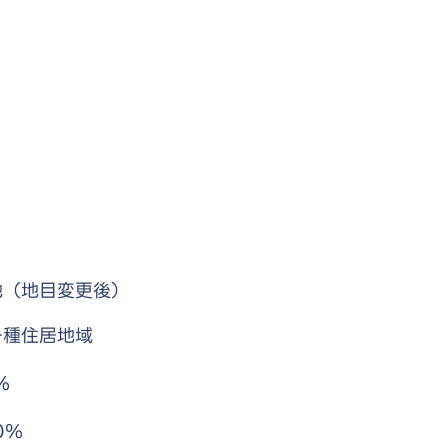
地（地目変更後）
一種住居地域
％
0％