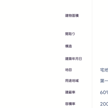
建物面積
​間取り
​構造
建築年月日
宅
地目
第
用途地域
60
建蔽率
20
容積率