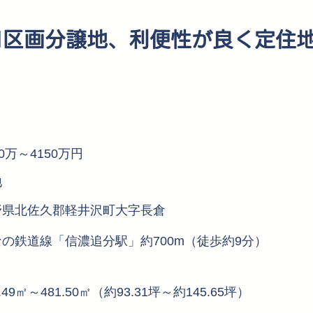
1区画分譲地、利便性が良く定住
70万～4150万円
地
野県北佐久郡軽井沢町大字長倉
なの鉄道線「信濃追分駅」約700m（徒歩約9分）
8.49㎡～481.50㎡（約93.31坪～約145.65坪）