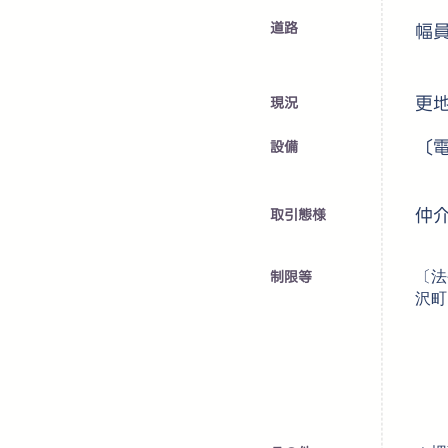
道路
幅員
更
​現況
〔
設備
仲
取引態様
制限等
〔法
沢町