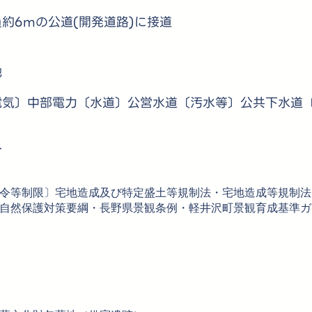
約6mの公道(開発道路)に接道
地
電気〕中部電力〔水道〕公営水道〔汚水等〕公共下水道〔
介
令等制限〕宅地造成及び特定盛土等規制法・宅地造成等規制法
自然保護対策要綱・長野県景観条例・軽井沢町景観育成基準ガ