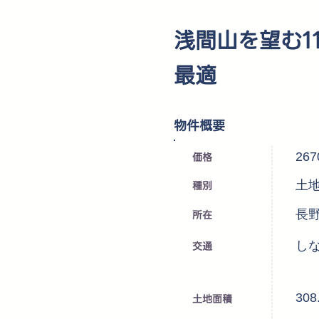
浅間山を望む1
最適
​物件概要
価格
26
種別
土
所在
長
交通
し
30
土地面積